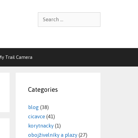
Search
for:
My Trail Camera
Categories
blog
(38)
cicavce
(41)
korytnacky
(1)
obojživelníky a plazy
(27)