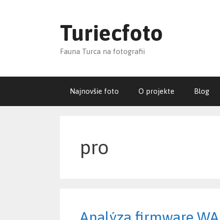
Skip
to
Turiecfoto
content
Fauna Turca na fotografii
Najnovšie foto
O projekte
Blog
pro
Analýza firmware 