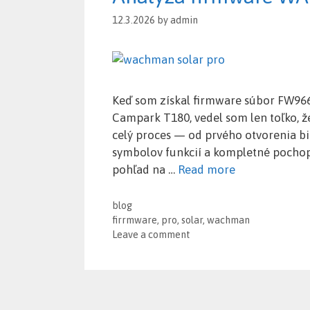
12.3.2026
by
admin
Keď som získal firmware súbor FW966
Campark T180, vedel som len toľko, ž
celý proces — od prvého otvorenia b
symbolov funkcií a kompletné pochop
pohľad na …
Read more
Categories
blog
Tags
firrmware
,
pro
,
solar
,
wachman
Leave a comment