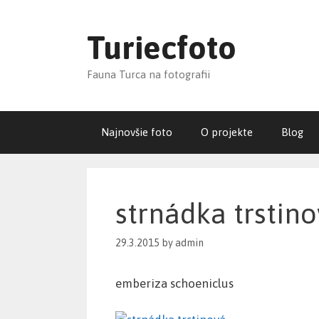
Skip
to
Turiecfoto
content
Fauna Turca na fotografii
Najnovšie foto
O projekte
Blog
strnádka trstin
29.3.2015
by
admin
emberiza schoeniclus