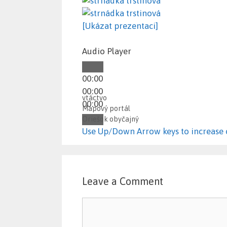
[Ukázat prezentaci]
Audio Player
00:00
00:00
Categories
vtáctvo
00:00
Mapový portál
Oriešok obyčajný
Use Up/Down Arrow keys to increase 
Leave a Comment
Comment