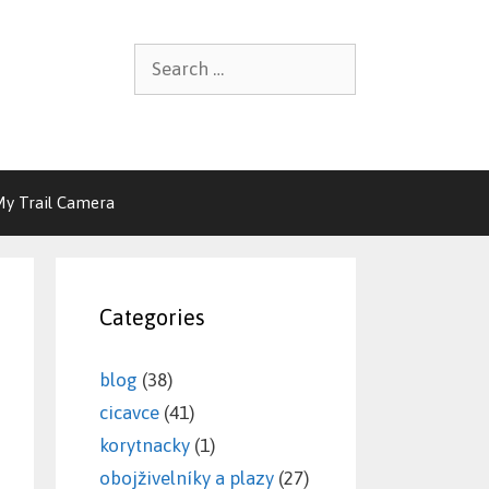
Search
for:
My Trail Camera
Categories
blog
(38)
cicavce
(41)
korytnacky
(1)
obojživelníky a plazy
(27)