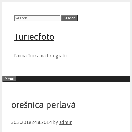
Skip
to
Search
content
for:
Turiecfoto
Fauna Turca na fotografii
Menu
orešnica perlavá
30.3.2018
24.8.2014
by
admin