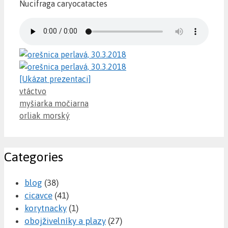
Nucifraga caryocatactes
[Ukázat prezentaci]
Categories
vtáctvo
myšiarka močiarna
orliak morský
Categories
blog
(38)
cicavce
(41)
korytnacky
(1)
obojživelníky a plazy
(27)