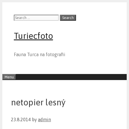
Skip
to
Search
content
for:
Turiecfoto
Fauna Turca na fotografii
Menu
netopier lesný
23.8.2014
by
admin