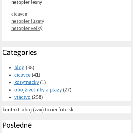
netopier lesný
Categories
cicavce
netopier fúzatý
netopier veľký
Categories
blog
(38)
cicavce
(41)
korytnacky
(1)
obojživelníky a plazy
(27)
vtáctvo
(258)
kontakt: ahoj (zav) turiecfoto.sk
Posledné