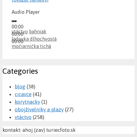
Audio Player
00:00
Categories
Tags
vtáctvo
bahniak
00:00
ľadovka dlhochvostá
00:00
močiarnička tichá
Categories
blog
(38)
cicavce
(41)
korytnacky
(1)
obojživelníky a plazy
(27)
vtáctvo
(258)
kontakt: ahoj (zav) turiecfoto.sk