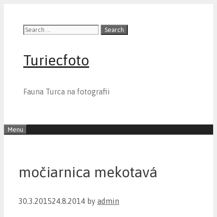
Skip
to
Search
content
for:
Turiecfoto
Fauna Turca na fotografii
Menu
močiarnica mekotavá
30.3.2015
24.8.2014
by
admin