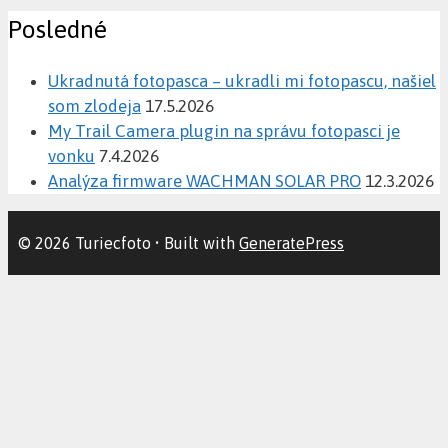
Posledné
Ukradnutá fotopasca – ukradli mi fotopascu, našiel
som zlodeja
17.5.2026
My Trail Camera plugin na správu fotopasci je
vonku
7.4.2026
Analýza firmware WACHMAN SOLAR PRO
12.3.2026
© 2026 Turiecfoto
• Built with
GeneratePress