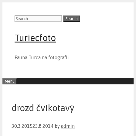
Skip
to
Search
content
for:
Turiecfoto
Fauna Turca na fotografii
Menu
drozd čvíkotavý
30.3.2015
23.8.2014
by
admin