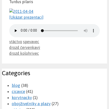
Turdus pilaris
[Ukázat prezentaci]
Categories
Tags
vtáctvo
spevavec
drozd červenkavý
drozd kolohrivec
Categories
blog
(38)
cicavce
(41)
korytnacky
(1)
obojživelníky a plazy
(27)